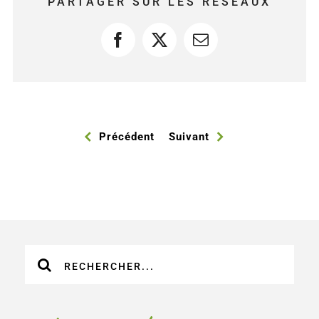
PARTAGER SUR LES RÉSEAUX
Facebook
X
Courriel
Précédent
Suivant
Recherche
sur
le
site