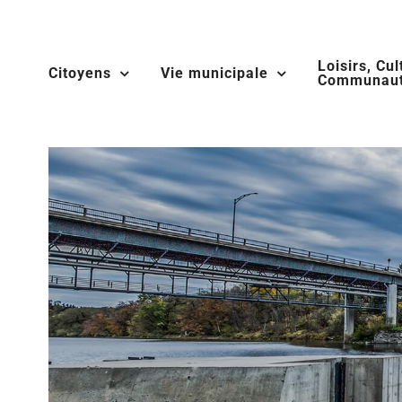
Skip
to
Loisirs, Cul
content
Citoyens
Vie municipale
Communaut