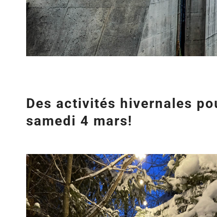
Des activités hivernales po
samedi 4 mars!
Agrandir
l&apos;image