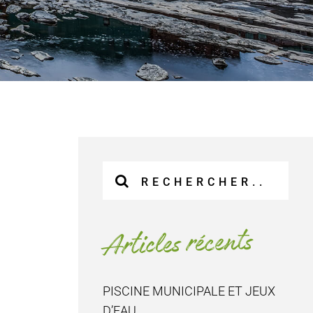
Recherche
sur
le
site
Articles récents
:
PISCINE MUNICIPALE ET JEUX
D’EAU