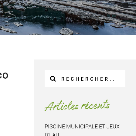
CO
Recherche
sur
le
site
Articles récents
:
PISCINE MUNICIPALE ET JEUX
D’EAU