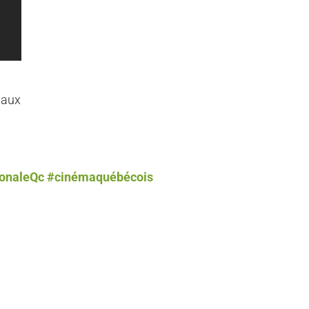
 aux
onaleQc
#cinémaquébécois