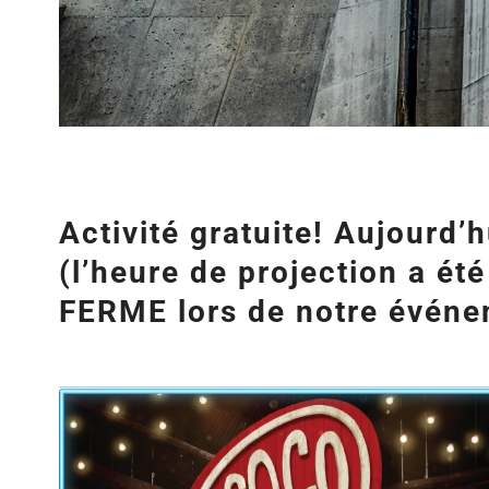
Activité gratuite! Aujourd’
(l’heure de projection a é
FERME lors de notre évén
Agrandir
l&apos;image