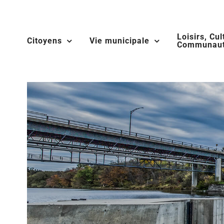
Skip
to
Loisirs, Cul
content
Citoyens
Vie municipale
Communaut