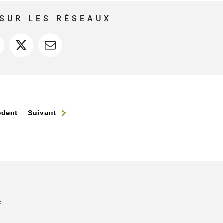
SUR LES RÉSEAUX
acebook
X
Courriel
édent
Suivant
e
s