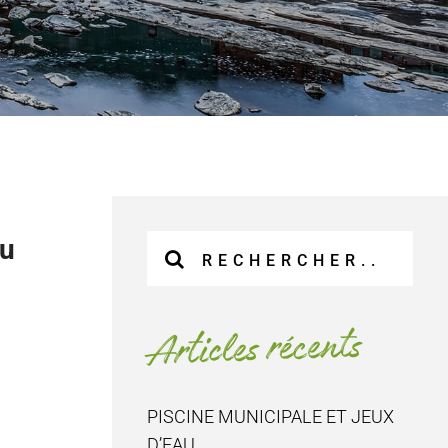
au
Recherche
sur
le
site
Articles récents
:
PISCINE MUNICIPALE ET JEUX
D’EAU