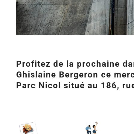
Profitez de la prochaine d
Ghislaine Bergeron ce mercr
Parc Nicol situé au 186, ru
Agrandir
l&apos;image