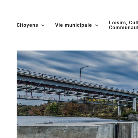
Skip
to
Loisirs, Cul
content
Citoyens
Vie municipale
Communaut