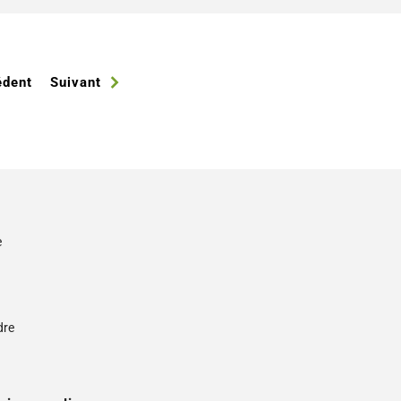
édent
Suivant
e
s
dre