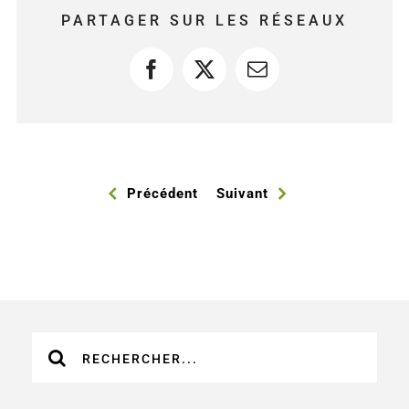
PARTAGER SUR LES RÉSEAUX
Facebook
X
Courriel
Précédent
Suivant
Recherche
sur
le