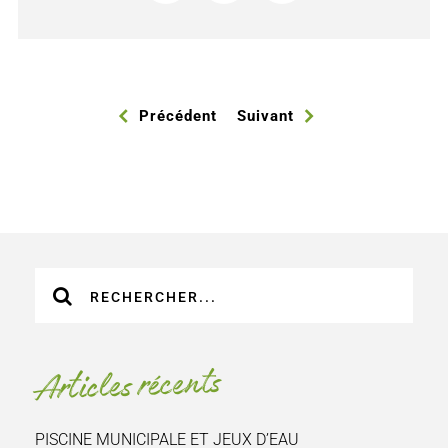
Précédent
Suivant
Recherche
sur
le
site
Articles récents
:
PISCINE MUNICIPALE ET JEUX D’EAU