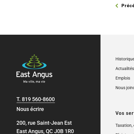
Préc
Historiqu
Actualité
Emplois
Nous join
T.
819 560-8600
Nous écrire
Vos ser
200, rue Saint-Jean Est
Taxation,
East Angus, QC J0B 1R0