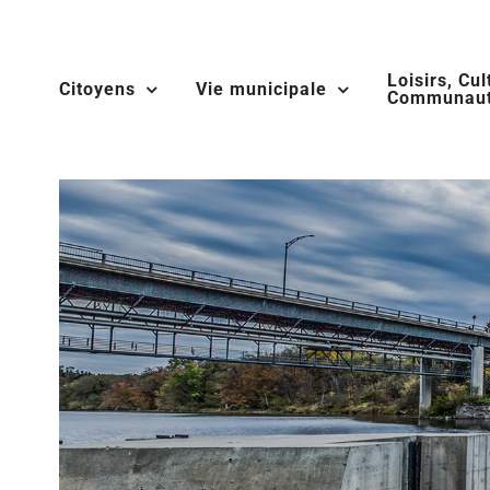
Skip
to
Loisirs, Cul
content
Citoyens
Vie municipale
Communaut