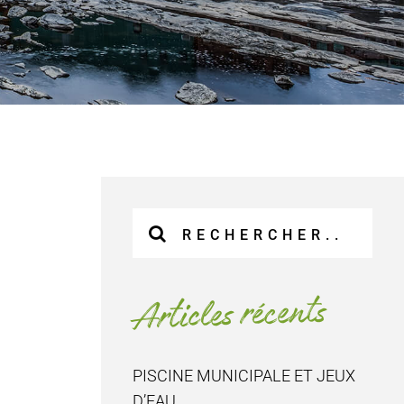
Recherche
sur
le
site
Articles récents
:
PISCINE MUNICIPALE ET JEUX
D’EAU