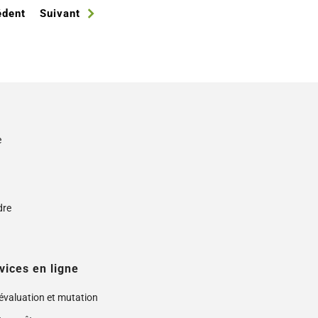
édent
Suivant
e
s
dre
vices en ligne
 évaluation et mutation