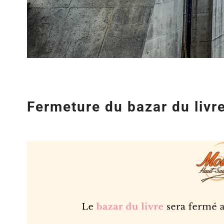
Fermeture du bazar du livr
Agrandir
l&apos;image