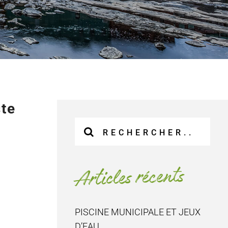
ste
Recherche
sur
le
site
Articles récents
:
PISCINE MUNICIPALE ET JEUX
D’EAU