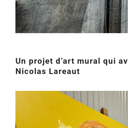
Un projet d’art mural qui a
Nicolas Lareaut
Agrandir
l&apos;image