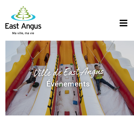
Skip
to
content
Ville de East Angus
Événements