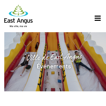
Skip
to
content
Ville de East Angus
Événements