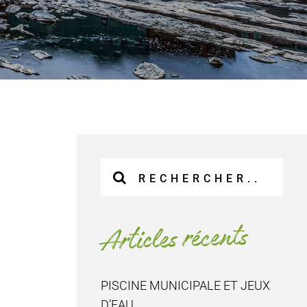
Recherche
sur
le
site
Articles récents
:
PISCINE MUNICIPALE ET JEUX
D’EAU