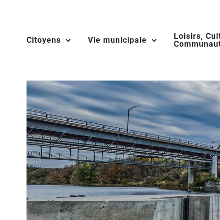
Skip
to
Loisirs, Cul
content
Citoyens
Vie municipale
Communaut