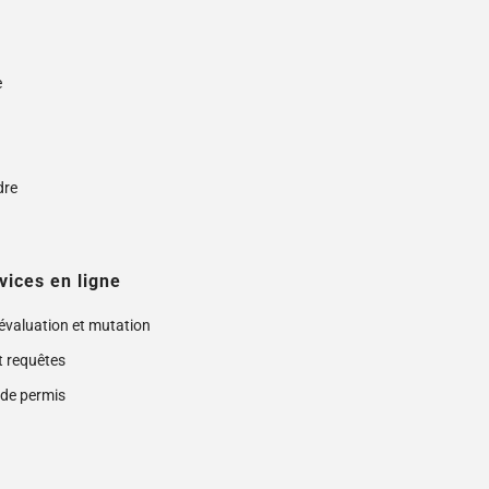
e
s
dre
vices en ligne
 évaluation et mutation
t requêtes
de permis