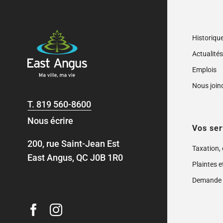
Historiqu
Actualité
Emplois
Nous join
T.
819 560-8600
Nous écrire
Vos ser
200, rue Saint-Jean Est
Taxation,
East Angus, QC J0B 1R0
Plaintes e
Demande 