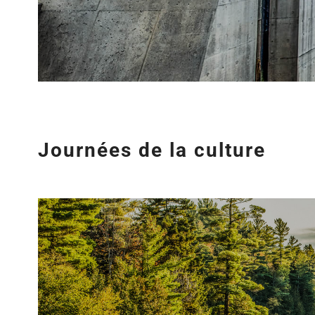
Journées de la culture
Agrandir
l&apos;image