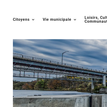
Skip
to
Loisirs, Cul
content
Citoyens
Vie municipale
Communaut