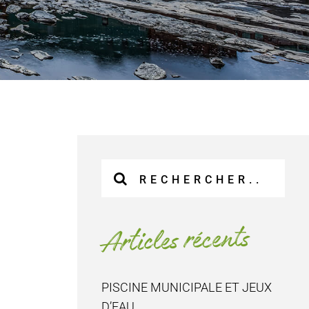
Recherche
sur
le
site
Articles récents
:
PISCINE MUNICIPALE ET JEUX
D’EAU