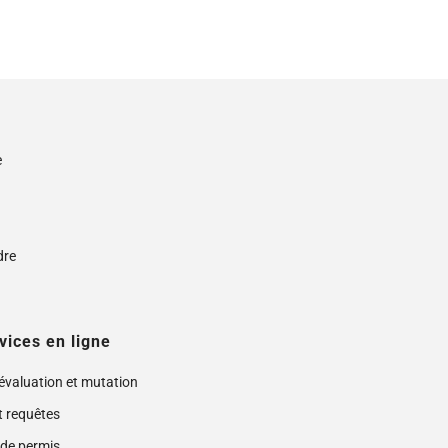
e
s
dre
vices en ligne
 évaluation et mutation
t requêtes
de permis