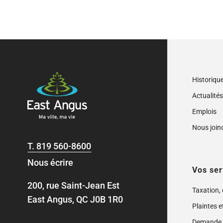
Historiqu
Actualité
Emplois
Nous join
T.
819 560-8600
Nous écrire
Vos ser
200, rue Saint-Jean Est
Taxation,
East Angus, QC J0B 1R0
Plaintes e
Demande 