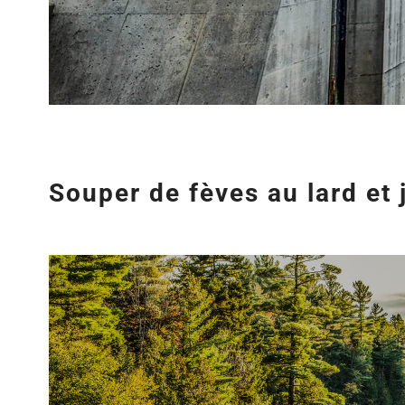
Souper de fèves au lard et
Agrandir
l&apos;image