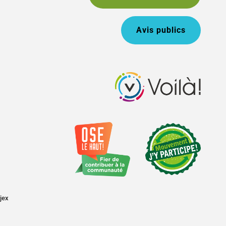
Avis publics
jex