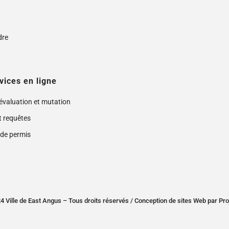
s
dre
vices en ligne
 évaluation et mutation
t requêtes
de permis
 Ville de East Angus – Tous droits réservés /
Conception de sites Web
par
Pro