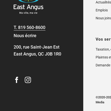
Actualité
Emplois
Nous join
T.
819 560-8600
Nous écrire
Vos ser
200, rue Saint-Jean Est
Taxation,
East Angus, QC J0B 1R0
Plaintes e
Demande 
©2020-2024
Media