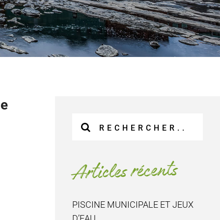
re
Recherche
sur
le
site
Articles récents
:
PISCINE MUNICIPALE ET JEUX
D’EAU