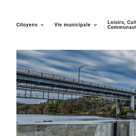
Skip
to
Loisirs, Cul
content
Citoyens
Vie municipale
Communaut