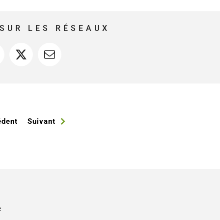
SUR LES RÉSEAUX
acebook
X
Courriel
édent
Suivant
e