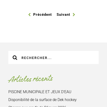
Précédent
Suivant
Recherche
sur
le
site
Articles récents
:
PISCINE MUNICIPALE ET JEUX D’EAU
Disponibilité de la surface de Dek hockey