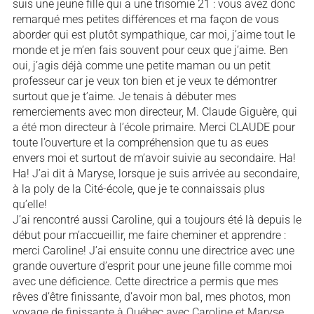
suis une jeune fille qui a une trisomie 21 : vous avez donc
remarqué mes petites différences et ma façon de vous
aborder qui est plutôt sympathique, car moi, j’aime tout le
monde et je m’en fais souvent pour ceux que j’aime. Ben
oui, j’agis déjà comme une petite maman ou un petit
professeur car je veux ton bien et je veux te démontrer
surtout que je t’aime. Je tenais à débuter mes
remerciements avec mon directeur, M. Claude Giguère, qui
a été mon directeur à l’école primaire. Merci CLAUDE pour
toute l’ouverture et la compréhension que tu as eues
envers moi et surtout de m’avoir suivie au secondaire. Ha!
Ha! J’ai dit à Maryse, lorsque je suis arrivée au secondaire,
à la poly de la Cité-école, que je te connaissais plus
qu’elle!
J’ai rencontré aussi Caroline, qui a toujours été là depuis le
début pour m’accueillir, me faire cheminer et apprendre :
merci Caroline! J’ai ensuite connu une directrice avec une
grande ouverture d’esprit pour une jeune fille comme moi
avec une déficience. Cette directrice a permis que mes
rêves d’être finissante, d’avoir mon bal, mes photos, mon
voyage de finissante à Québec avec Caroline et Maryse