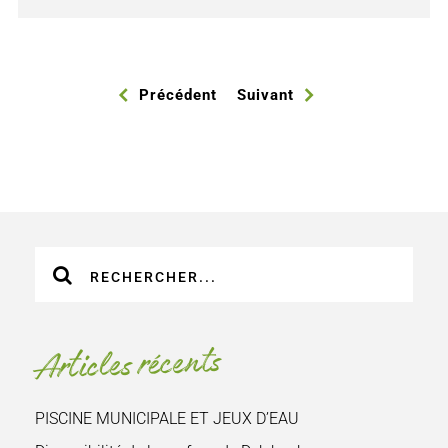
Précédent
Suivant
Recherche
sur
le
site
Articles récents
:
PISCINE MUNICIPALE ET JEUX D’EAU