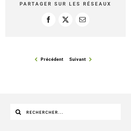
PARTAGER SUR LES RÉSEAUX
Facebook
X
Courriel
Précédent
Suivant
Recherche
sur
le
site