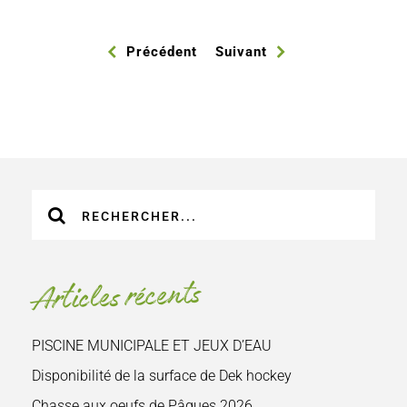
Précédent
Suivant
Recherche
sur
le
site
Articles récents
:
PISCINE MUNICIPALE ET JEUX D’EAU
Disponibilité de la surface de Dek hockey
Chasse aux oeufs de Pâques 2026