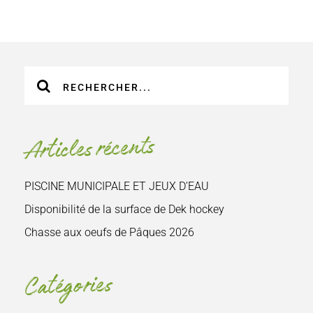
Recherche
sur
le
site
Articles récents
:
PISCINE MUNICIPALE ET JEUX D’EAU
Disponibilité de la surface de Dek hockey
Chasse aux oeufs de Pâques 2026
Catégories