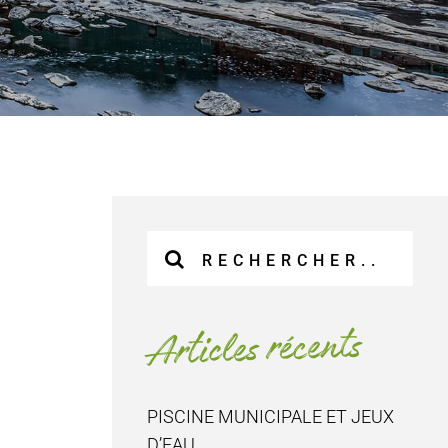
Recherche
sur
le
site
Articles récents
:
PISCINE MUNICIPALE ET JEUX
D’EAU