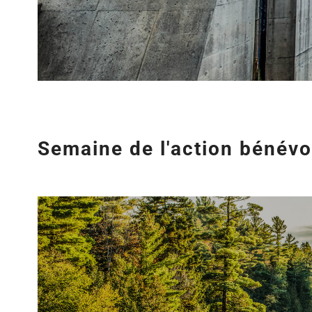
Semaine de l'action bénévo
Agrandir
l&apos;image