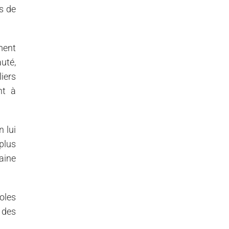
s de
ement
uté,
liers
nt à
n lui
plus
aine
oles
t des