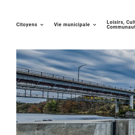
Skip
to
Loisirs, Cul
content
Citoyens
Vie municipale
Communaut