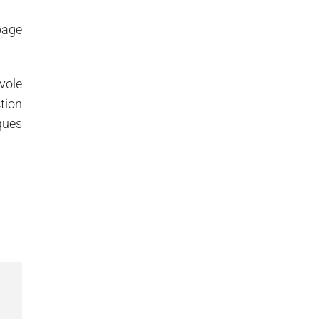
page
vole
tion
ques