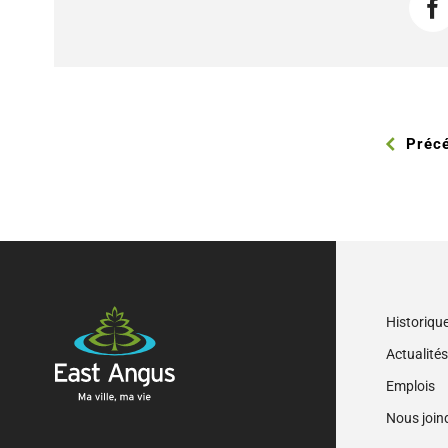
F
Préc
Historiqu
Actualité
Emplois
Nous join