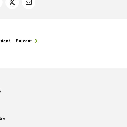
acebook
X
Courriel
édent
Suivant
e
s
dre