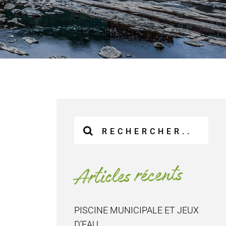
Recherche
sur
le
site
Articles récents
:
PISCINE MUNICIPALE ET JEUX
D’EAU