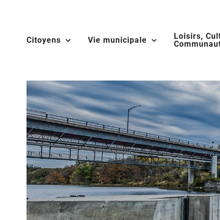
Skip
to
Loisirs, Cul
content
Citoyens
Vie municipale
Communaut