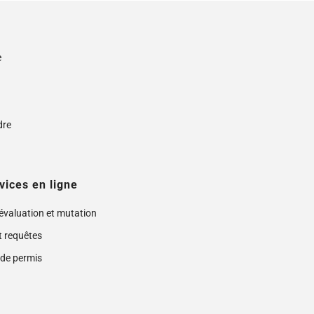
e
s
dre
vices en ligne
 évaluation et mutation
t requêtes
de permis