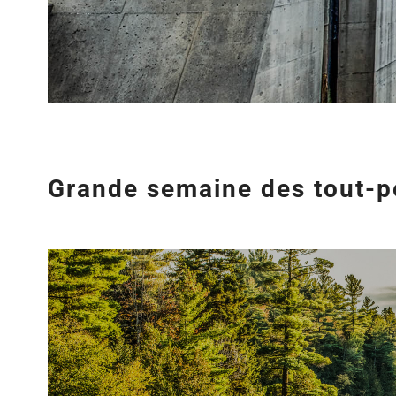
Grande semaine des tout-pe
Agrandir
l&apos;image