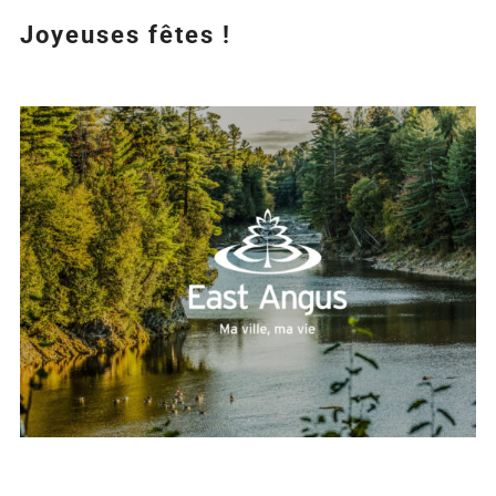
Joyeuses fêtes !
Agrandir
l&apos;image