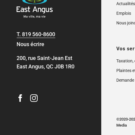
Actualité
Emplois
Nous join
T.
819 560-8600
Nous écrire
Vos ser
200, rue Saint-Jean Est
Taxation,
East Angus, QC J0B 1R0
Plaintes e
Demande 
©2020-2024
Media