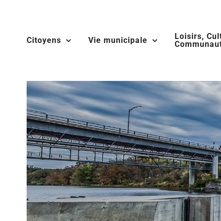
Skip
to
Loisirs, Cul
content
Citoyens
Vie municipale
Communaut