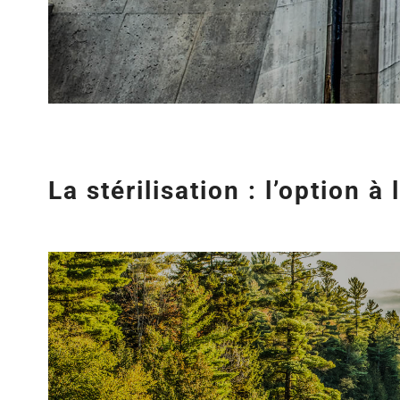
La stérilisation : l’option à
Agrandir
l&apos;image