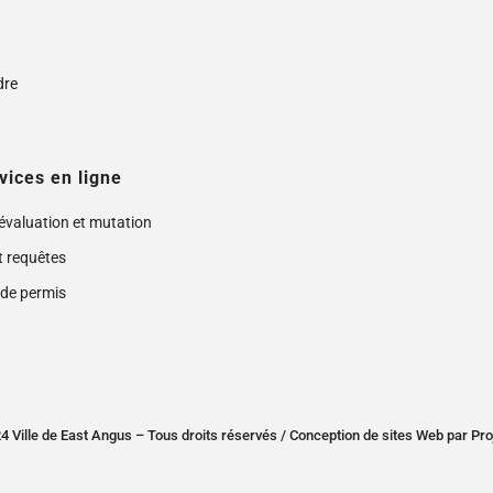
s
dre
vices en ligne
 évaluation et mutation
t requêtes
de permis
 Ville de East Angus – Tous droits réservés /
Conception de sites Web
par
Pro