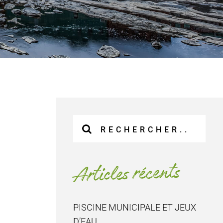
Recherche
sur
le
site
Articles récents
:
PISCINE MUNICIPALE ET JEUX
D’EAU