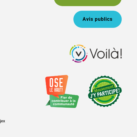
Avis publics
jex