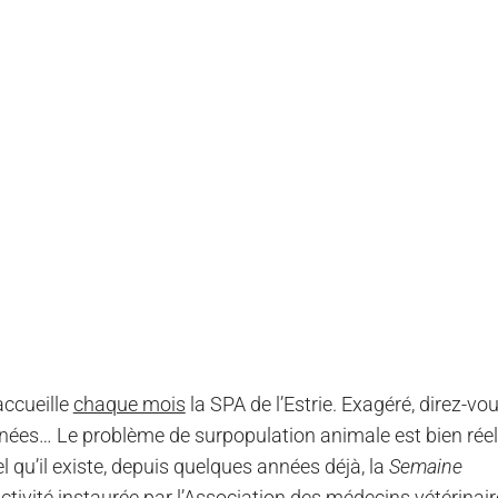
ccueille
chaque mois
la SPA de l’Estrie. Exagéré, direz-vou
nées… Le problème de surpopulation animale est bien réel
el qu’il existe, depuis quelques années déjà, la
Semaine
activité instaurée par l’Association des médecins vétérinai