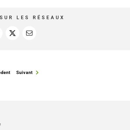
SUR LES RÉSEAUX
acebook
X
Courriel
édent
Suivant
e