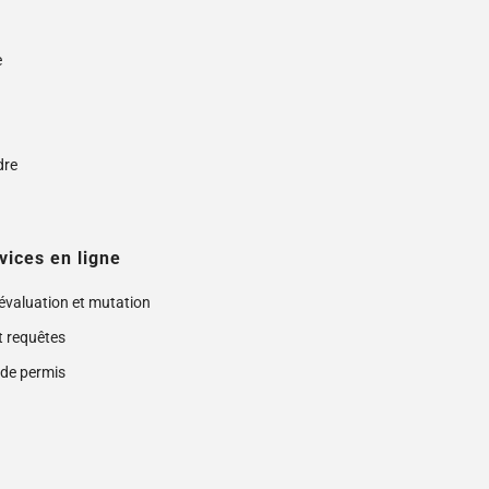
e
s
dre
vices en ligne
 évaluation et mutation
t requêtes
de permis