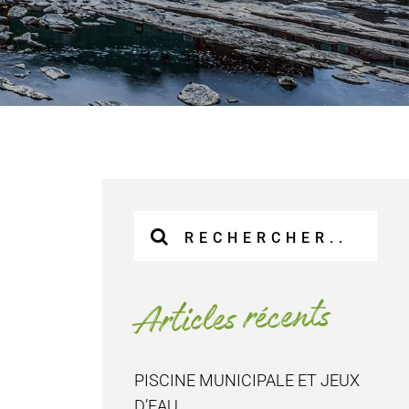
Recherche
sur
le
site
Articles récents
:
PISCINE MUNICIPALE ET JEUX
D’EAU