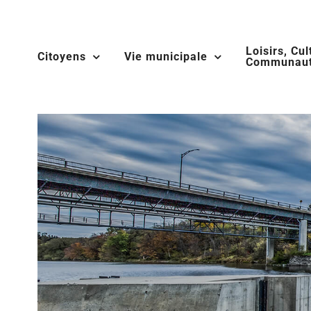
Skip
to
Loisirs, Cul
content
Citoyens
Vie municipale
Communaut