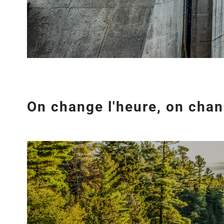
On change l'heure, on chang
Agrandir
l&apos;image