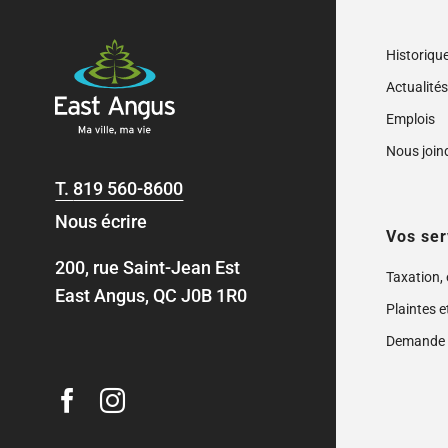
Historiqu
Actualité
Emplois
Nous join
T.
819 560-8600
Nous écrire
Vos ser
200, rue Saint-Jean Est
Taxation,
East Angus, QC J0B 1R0
Plaintes e
Demande 