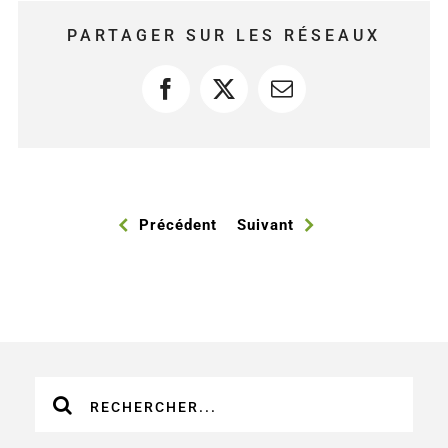
PARTAGER SUR LES RÉSEAUX
Facebook
X
Courriel
Précédent
Suivant
Recherche
sur
le