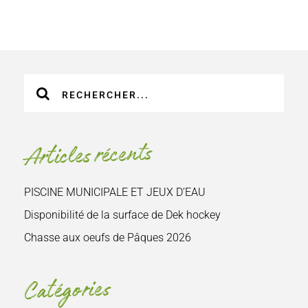
Recherche
sur
le
site
Articles récents
:
PISCINE MUNICIPALE ET JEUX D’EAU
Disponibilité de la surface de Dek hockey
Chasse aux oeufs de Pâques 2026
Catégories