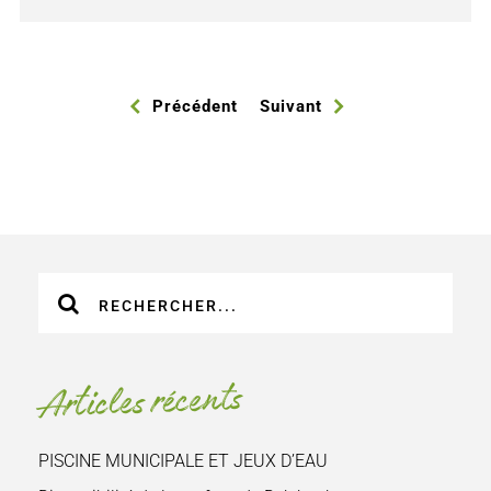
Précédent
Suivant
Recherche
sur
le
site
Articles récents
:
PISCINE MUNICIPALE ET JEUX D’EAU