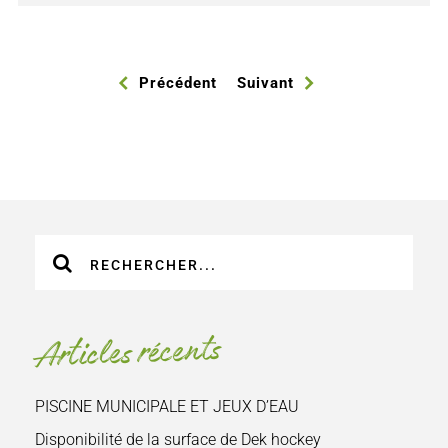
Précédent
Suivant
Recherche
sur
le
site
Articles récents
:
PISCINE MUNICIPALE ET JEUX D’EAU
Disponibilité de la surface de Dek hockey