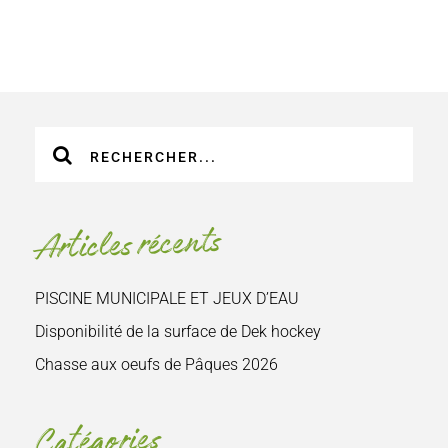
Recherche
sur
le
site
Articles récents
:
PISCINE MUNICIPALE ET JEUX D’EAU
Disponibilité de la surface de Dek hockey
Chasse aux oeufs de Pâques 2026
Catégories