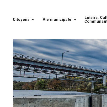
Skip
to
Loisirs, Cul
content
Citoyens
Vie municipale
Communaut