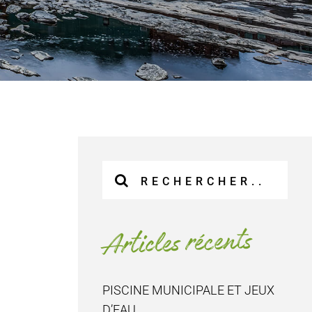
Recherche
sur
le
site
Articles récents
:
PISCINE MUNICIPALE ET JEUX
D’EAU