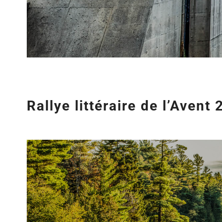
Rallye littéraire de l’Aven
Agrandir
l&apos;image