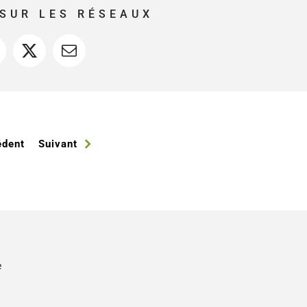
SUR LES RÉSEAUX
acebook
X
Courriel
édent
Suivant
e
s