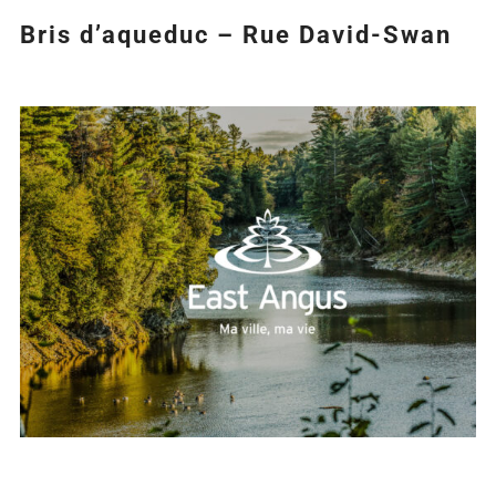
Bris d’aqueduc – Rue David-Swan
Agrandir
l&apos;image