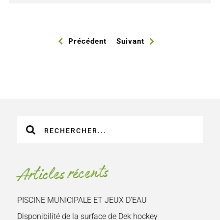
Précédent
Suivant
Recherche
sur
le
site
Articles récents
:
PISCINE MUNICIPALE ET JEUX D’EAU
Disponibilité de la surface de Dek hockey