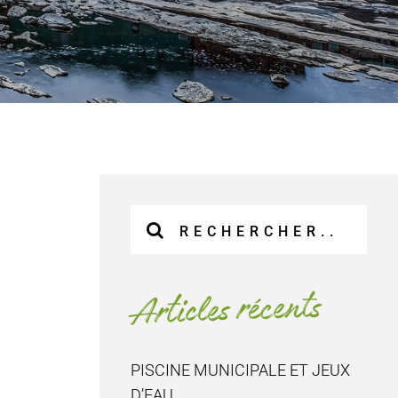
Recherche
sur
le
site
Articles récents
:
PISCINE MUNICIPALE ET JEUX
D’EAU