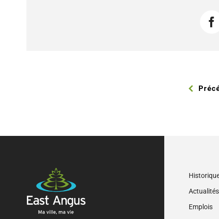
F
Préc
Historiqu
Actualité
Emplois