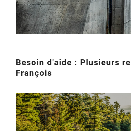
Besoin d'aide : Plusieurs r
François
Agrandir
l&apos;image