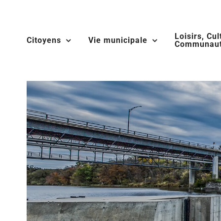
Skip
to
Loisirs, Cul
content
Citoyens
Vie municipale
Communaut