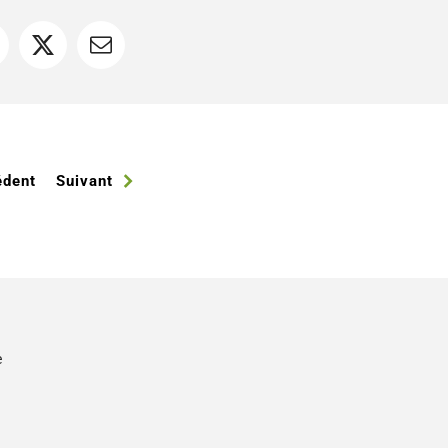
acebook
X
Courriel
édent
Suivant
e
s