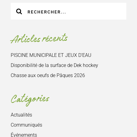
Recherche
sur
le
site
Articles récents
:
PISCINE MUNICIPALE ET JEUX D’EAU
Disponibilité de la surface de Dek hockey
Chasse aux oeufs de Pâques 2026
Catégories
Actualités
Communiqués
Événements