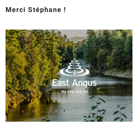
Merci Stéphane !
Agrandir
l&apos;image