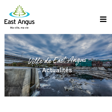
Skip
to
content
Ville de East Angus
Actualités