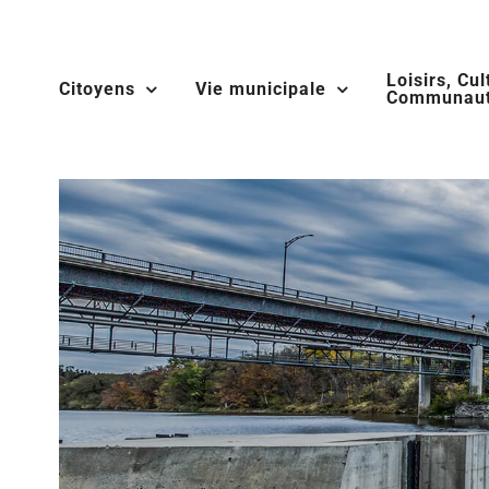
Skip
to
Loisirs, Cul
content
Citoyens
Vie municipale
Communaut