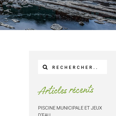
Recherche
sur
le
site
Articles récents
:
PISCINE MUNICIPALE ET JEUX
D’EAU