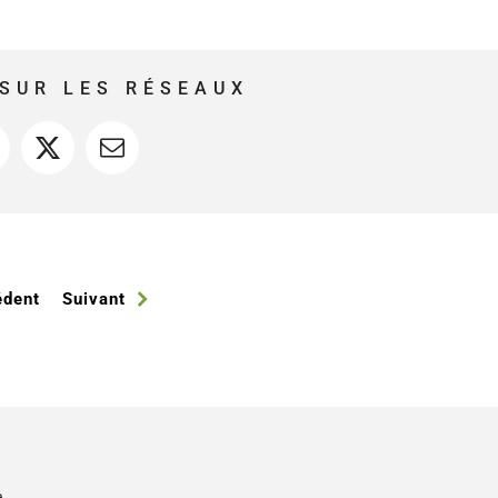
SUR LES RÉSEAUX
acebook
X
Courriel
édent
Suivant
e