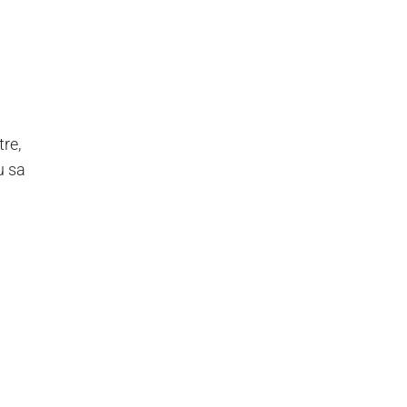
re,
u sa