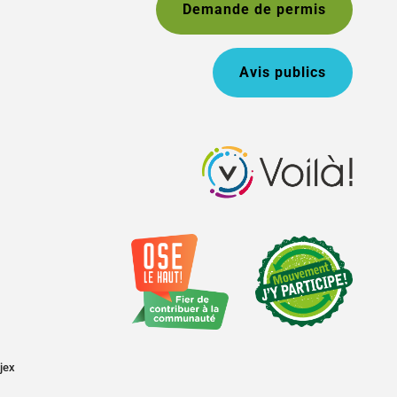
Demande de permis
Avis publics
jex