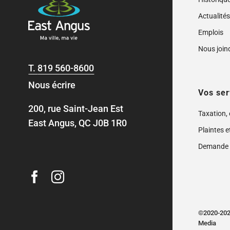
Actualité
Emplois
Nous join
T.
819 560-8600
Nous écrire
Vos ser
200, rue Saint-Jean Est
Taxation,
East Angus, QC J0B 1R0
Plaintes e
Demande 
©2020-2024
Media