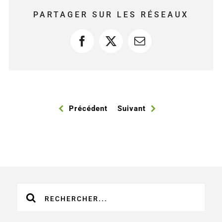
PARTAGER SUR LES RÉSEAUX
Facebook
X
Courriel
Précédent
Suivant
Recherche
sur
le