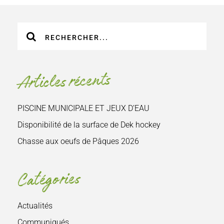
Recherche
sur
le
site
Articles récents
:
PISCINE MUNICIPALE ET JEUX D’EAU
Disponibilité de la surface de Dek hockey
Chasse aux oeufs de Pâques 2026
Catégories
Actualités
Communiqués