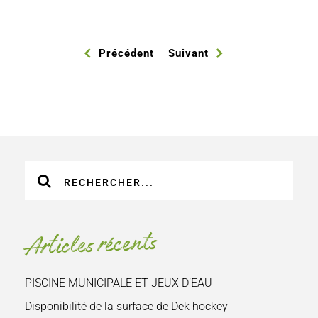
Précédent
Suivant
Recherche
sur
le
site
Articles récents
:
PISCINE MUNICIPALE ET JEUX D’EAU
Disponibilité de la surface de Dek hockey