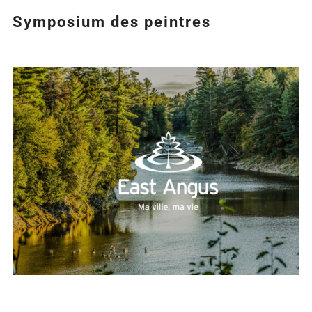
Symposium des peintres
Agrandir
l&apos;image