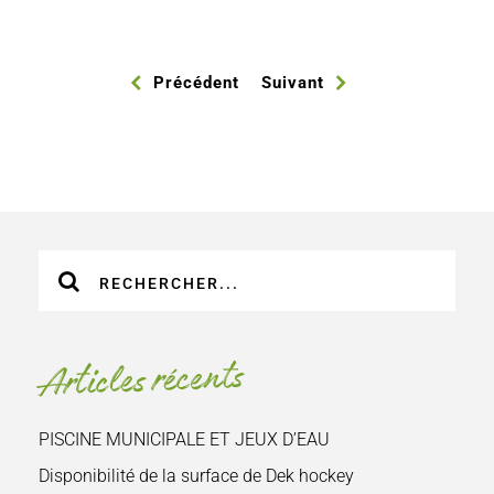
Précédent
Suivant
Recherche
sur
le
site
Articles récents
:
PISCINE MUNICIPALE ET JEUX D’EAU
Disponibilité de la surface de Dek hockey