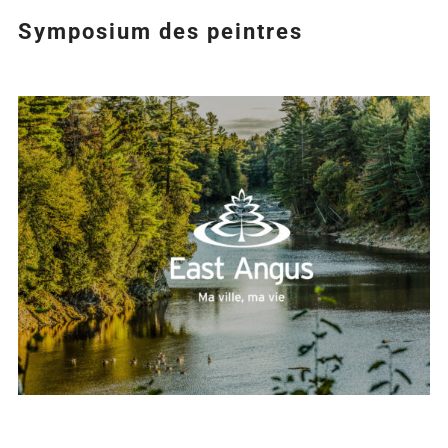
Symposium des peintres
Agrandir
l&apos;image