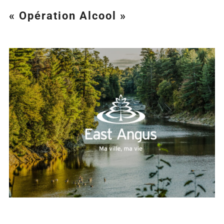
« Opération Alcool »
Agrandir
l&apos;image