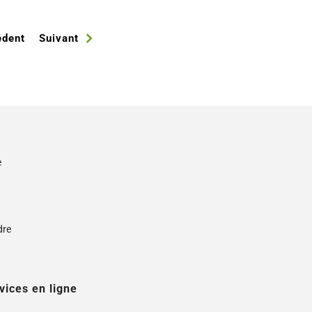
édent
Suivant
e
s
dre
vices en ligne