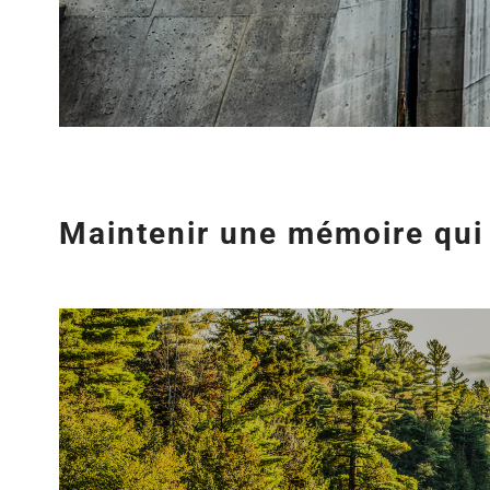
Maintenir une mémoire qui 
Agrandir
l&apos;image