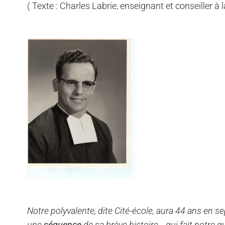
( Texte : Charles Labrie, enseignant et conseill
Notre polyvalente, dite Cité-école, aura 44 ans en 
une
séquence
de sa brève histoire… qui fait notre q