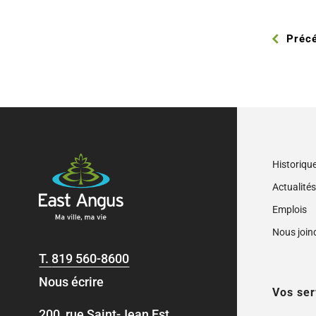
Préc
Historiqu
Actualité
Emplois
Nous join
T.
819 560-8600
Nous écrire
Vos ser
200, rue Saint-Jean Est