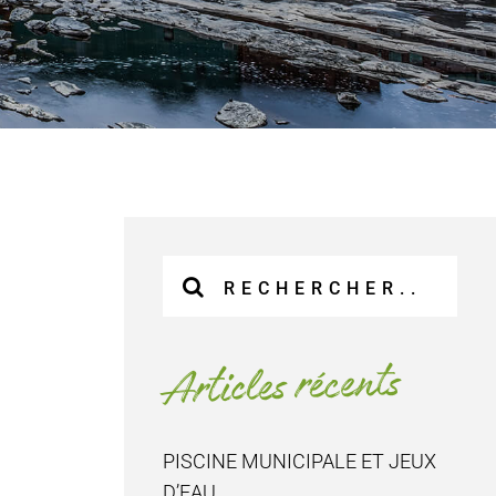
Recherche
sur
le
site
Articles récents
:
PISCINE MUNICIPALE ET JEUX
D’EAU