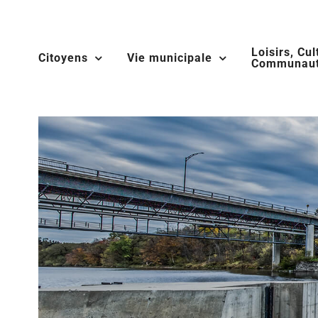
Skip
to
Loisirs, Cul
content
Citoyens
Vie municipale
Communaut