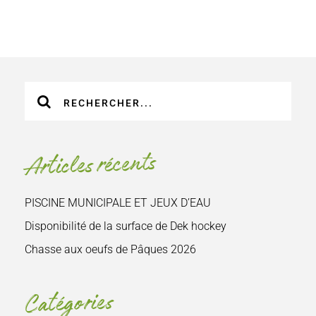
Recherche
sur
le
site
Articles récents
:
PISCINE MUNICIPALE ET JEUX D’EAU
Disponibilité de la surface de Dek hockey
Chasse aux oeufs de Pâques 2026
Catégories