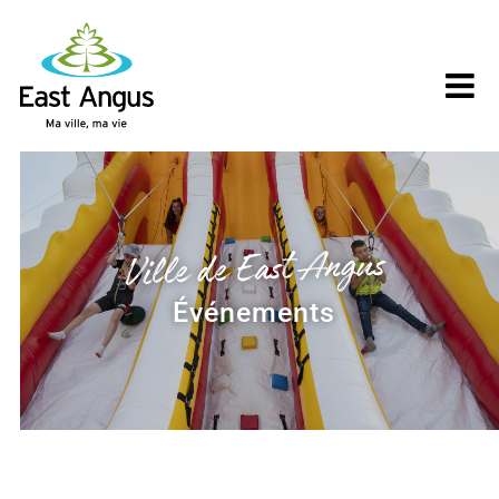
Skip
to
content
Ville de East Angus
Événements