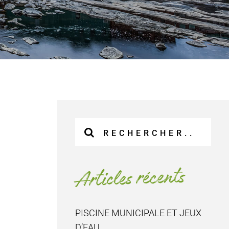
Recherche
sur
le
site
Articles récents
:
PISCINE MUNICIPALE ET JEUX
D’EAU