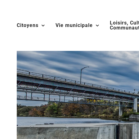
Skip
to
Loisirs, Cul
content
Citoyens
Vie municipale
Communaut