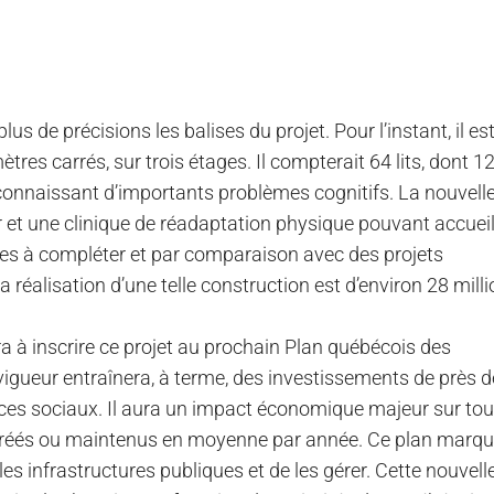
us de précisions les balises du projet. Pour l’instant, il es
res carrés, sur trois étages. Il compterait 64 lits, dont 1
onnaissant d’importants problèmes cognitifs. La nouvell
r et une clinique de réadaptation physique pouvant accueill
yses à compléter et par comparaison avec des projets
a réalisation d’une telle construction est d’environ 28 mill
ra à inscrire ce projet au prochain Plan québécois des
vigueur entraînera, à terme, des investissements de près d
rvices sociaux. Il aura un impact économique majeur sur tout
s créés ou maintenus en moyenne par année. Ce plan marq
les infrastructures publiques et de les gérer. Cette nouvell