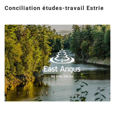
Conciliation études-travail Estrie
Agrandir
l&apos;image