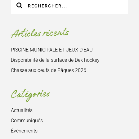
Recherche
sur
le
site
Articles récents
:
PISCINE MUNICIPALE ET JEUX D’EAU
Disponibilité de la surface de Dek hockey
Chasse aux oeufs de Pâques 2026
Catégories
Actualités
Communiqués
Événements